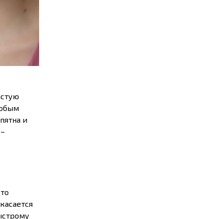
астую
собым
пятна и
 –
это
 касается
ыстрому