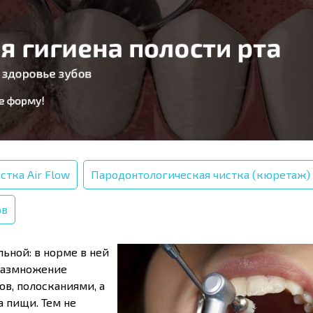
стка Air Flow
Пародонтологическая чистка (кюретаж)
ов
ьной: в норме в ней
 размножение
в, полосканиями, а
 пищи. Тем не