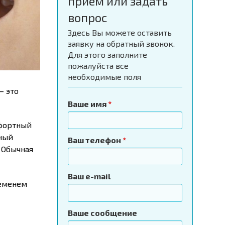
приём или задать
вопрос
Здесь Вы можете оставить
заявку на обратный звонок.
Для этого заполните
пожалуйста все
необходимые поля
– это
Ваше имя
*
мфортный
ный
Ваш телефон
*
. Обычная
Ваш e-mail
ременем
Ваше сообщение