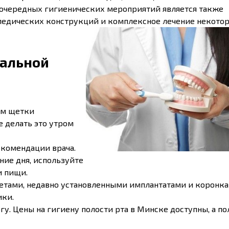
еочередных гигиенических мероприятий является также
опедических конструкций и комплексное лечение некото
альной
ием щетки
е делать это утром
екомендации врача.
ние дня, используйте
и пищи.
етами, недавно установленными имплантатами и коронка
ики.
у. Цены на гигиену полости рта в Минске доступны, а по