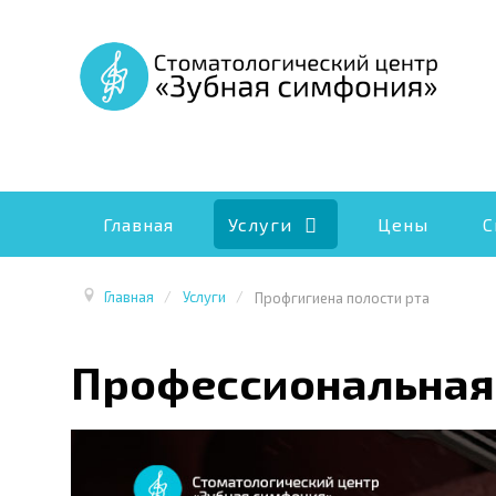
Главная
Услуги
Цены
С
Главная
/
Услуги
/
Профгигиена полости рта
Профессиональная 