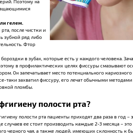
ерий. Поэтому на
вращающимися
ли гелем.
рта, после чистки и
ь зубной ряд либо
тельность. Фтор
бороздки в зубах, которые есть у каждого человека. Зач
поэтому в профилактических целях фиссуры смазывают о
ором. Он запечатывает место потенциального кариозного 
все-таки захватил фиссуру, его лечат обычными методами
овкой пломбы.
фгигиену полости рта?
игиену полости рта пациенты приходят два раза в год – 
 случаев ее стоит производить каждые 2-3 месяца – это
го черного чая, а также людей, имеющих склонность к б