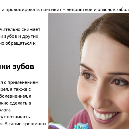
и провоцировать гингивит – неприятное и опасное забо
ачительно снижает
ки зубов и других
о обращаться к
ки зубов
я с применением
рея, а также с
олезненная, а
жно сделать в
лога.
гут возникать
ня. А такие трещинки