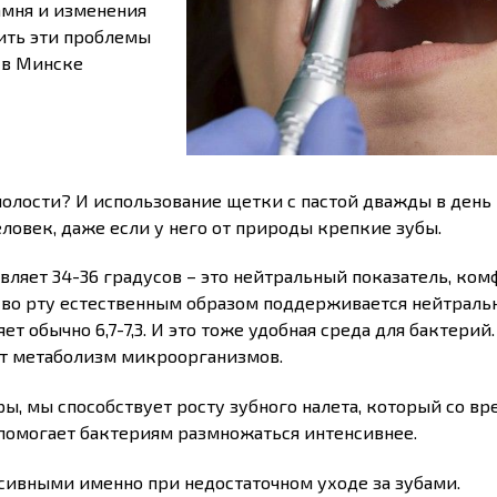
камня и изменения
ить эти проблемы
 в Минске
полости? И использование щетки с пастой дважды в день 
овек, даже если у него от природы крепкие зубы.
авляет 34-36 градусов – это нейтральный показатель, ко
 во рту естественным образом поддерживается нейтраль
т обычно 6,7-7,3. И это тоже удобная среда для бактерий
ет метаболизм микроорганизмов.
, мы способствует росту зубного налета, который со в
о помогает бактериям размножаться интенсивнее.
сивными именно при недостаточном уходе за зубами.