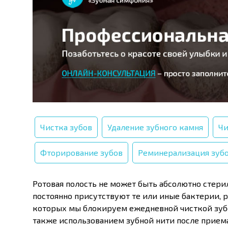
Чистка зубов
Удаление зубного камня
Чи
Фторирование зубов
Реминерализация зуб
Ротовая полость не может быть абсолютно стерил
постоянно присутствуют те или иные бактерии,
которых мы блокируем ежедневной чисткой зубо
также использованием зубной нити после приема